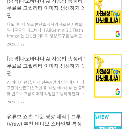
[충격]나노바나나 AI 사용법 총정리 :
에서 만든 무료 AI 이미지 생성 툴이다.누구나 간
무료로 고퀄리티 이미지 생성하기 2
단한 키워드 입력만으로 사진, 일러스트, 아이소
편
메트릭, 3D 스타일 등 다양한 이미지를 손쉽게 만
들 수 있다.특히 구글 계정만 있으면 바로 접속 가
나노바나나 AI로 콘텐츠 제작의 새로운 지평을
능하며, 추가 비용 없이 활용할 수 있다는 점이 강
열다구글의 나노바나나 AI(Gemini 2.5 Flash
점이다. 🖥️ 이미지FX 접속 방법구글 계정으로 로
Image)는 단순한 이미지 생성 도구를 넘어 콘텐
그인ImageFX 공식 사이트 접속검색창과 비슷
츠 크리에이터들의 필수 도구로 자리잡고 있다.
2025. 9. 22.
한 입력창에 원하는 ..
기존 AI 도구들이 독창적인 단일 이미지 생성에
집중했다면, 나노바나나의 진정한 가치는 생성된
[충격]나노바나나 AI 사용법 총정리 :
자산을 신뢰성 있게 편집하고 재사용할 수 있다
는 점에 있다. 디자인 전문 지식 없이도 마케팅 이
무료로 고퀄리티 이미지 생성하기 1
미지, 유튜브 썸네일, 제품 사진, 브랜딩 콘텐츠를
편
전문가 수준으로 제작할 수 있는 혁신적 기능들
을 살펴보자. 1. 유튜브 썸네일 제작: 클릭률을 높
AI 이미지 편집, 이제 전문가만의 영역이 아니다.
이는 AI 디자인 유튜브에서 썸네일은 콘텐츠 클
구글이 만든 혁신적인 툴 ‘나노바나나 AI’는 클릭
릭률을 결정하는 핵심 요소다. 나노바나나 AI는
몇 번으로 고급 이미지 작업을 가능하게 한다. 일
효과적인 썸네일 제작을 위한 모든 요소를 자동
관성 있는 캐릭터 생성과 브랜드 아이덴티티 유
2025. 9. 22.
으로 최적화한다. 나노..
지가 가능하다. 나노바나나 AI의 등장은 이미지
생성 AI 시장에 새로운 변화를 가져오고 있다. 특
유튜브 쇼츠 쉬운 영상 제작 | 브루
히 마케팅과 콘텐츠 제작 분야에서 혁신적 변화
가 예상된다. 나노 바나나AI란 무엇인가 나노바
(Vrew) 추천 비디오 스타일별 특징
나나(NanoBanana)는 구글에서 개발한 차세대