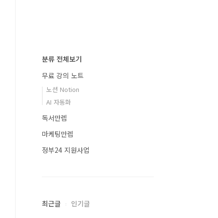
분류 전체보기
무료 강의 노트
노션 Notion
AI 자동화
독서만렙
마케팅만렙
정부24 지원사업
최근글
인기글