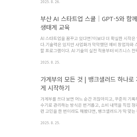
2025. 8. 26.
제로 돈이 되는 재택근무 사이트와 리모트잡 플랫폼을 정
가 뜨는 이유✅ 유연한 근무 시간과 장소✅ 출퇴근 시간
다양한 부업, N잡으로 활용 가능✅ 육아, 병행 직장인의
부산 AI 스타트업 스쿨｜GPT-5와 함께
전업주부, 대학생 모두가 관심을 가질 수 있는 새로운 경제
생태계 교육
무로 가능한 일의 종류블로그 콘텐츠..
AI 스타트업을 꿈꾸고 있다면?이보다 더 확실한 시작은 
다.기술력은 있지만 사업화가 막막했던 예비 창업자와
할 프로그램이다. AI 기술의 실전 적용부터 비즈니스 전
필요한 실무형 교육이 무료로 제공된다. 6주간, 매주 단
2025. 8. 25.
모델화 → 투자 피칭까지 한 번에!지금이 바로 AI 창업의 ‘
트업 스쿨이란?Google for Startups에서 운영하
지능(AI)을 기반으로 창업하거나 기술을 고도화하려는
가계부의 모든 것 | 뱅크샐러드 하나로 
럼을 제공한다.부산시는 이번 기회를 통해 지역 기반 AI
게 시작하기
이 실제 비즈니스에 연결..
가계부를 쓰다 보면 어느 순간 귀찮아지고, 꾸준히 기록
수기로 관리하는 방식은 번거롭고, 소비 내역을 직접 정
런 고민을 한 번이라도 해봤다면, 뱅크샐러드가 딱 맞는 해
투자, 보험까지 자동으로 연동되며, 소비 패턴까지 똑똑
2025. 8. 25.
나로 자산을 관리하고, 자동 가계부처럼 활용할 수 있는 
크샐러드는 내 통장, 카드, 보험, 대출, 투자 내역을 자
황을 분석해주는 핀테크 앱이다.은행 앱처럼 단순 조회 