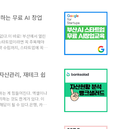
리해 소개한다. 💡 재택근무
 절약✅ 디지털 노마드 가능✅
 대안특히 프리랜서, 직장인,
하는 무료 AI 창업
 활동 방식이다. 💻 재택근
없다.이 바로! 부산에서 열린
 스타트업이라면 꼭 주목해야
략 수립까지, 스타트업에 꼭
 2시간.아이디어 → 비즈니스
골든 타임’이다. 🔍 AI 스타
는 창업 교육 프로그램으로,인공
 팀을 대상으로 맞춤형 커리큘
자산관리, 재테크 쉽
 스타트업을 육성하고,AI 기술
하는 게 힘들어진다. 엑셀이나
리하는 것도 한계가 있다. 이
답이 될 수 있다.은행, 카드,
하게 분석해준다.이제는 앱 하
시대다. 🔍 뱅크샐러드란?뱅
동으로 불러와한 곳에서 자산 현
기능에 그치지 않고💡 소비 패