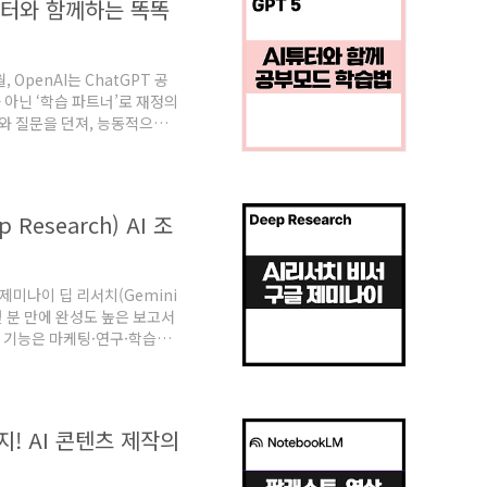
 튜터와 함께하는 똑똑
 제공한다. 📌 뱅크샐러드 주요
 OpenAI는 ChatGPT 공
’가 아닌 ‘학습 파트너’로 재정의
트와 질문을 던져, 능동적으로
하는 힘’을 길러주는 이 기능
안한다. 1. ChatGPT 공
형식의 답변이 아니라, 소크라
결론에 도달하도록 돕는 기능
Research) AI 조
 특징을 가진다. 📌 주요 특
제미나이 딥 리서치(Gemini
 몇 분 만에 완성도 높은 보고서
이 기능은 마케팅·연구·학습
단순한 AI 검색을 넘어, 복잡한
집한 뒤, 분석된 보고서를 몇
p Research란? 1) 조사 계
처리하는 AI 리서치 기능2)
! AI 콘텐츠 제작의
 핵심 내..