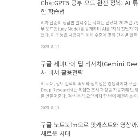
ChatGPT5 공부 모드 완전 정복: AI
턴 분석, 자동 예산 설정, 금융 맞춤 상품 추천 기능까지
한 학습법
기능 ✅ 모든 금융..
AI가 단순히 정답만 알려주는 시대는 끝났다.2025년 7월,
부 모드(Study Mode)를 공개하며 AI를 ‘지식 전달자
했다. 이 기능은 사용자의 이해 수준에 맞춰 단계별 힌
사고하고 배울 수 있도록 돕는다. 정답보다 중요한 ‘생각
2025. 8. 12.
은 학생·직장인·자기계발러 모두에게 새로운 학습 방식을 제
부 모드란? 공부 모드(공부하고 배워요)는 단순 Q&A 
테스식 질문법과 단계별 풀이를 통해 학습자가 스스로 
구글 제미나이 딥 리서치(Gemini Deep 
이다. 교육학 전문가와 협업해 설계되었으며, 다음과 같은
사 비서 활용전략
징유도 ..
AI 시대, 정보 검색의 속도와 정확성은 경쟁력이다.구글 
Deep Research)는 복잡한 조사 과정을 자동화해 단
를 만들어준다. 검색·분석·요약까지 한 번에 해결하는 
의 판도를 바꾸고 있다. Gemini Deep Research는 
2025. 8. 11.
조사 과제를 자동으로 계획하고, 웹을 탐색해 정보를 수
분 만에 만들어 주는 AI 조사 비서 기능이다 Gemini Dee
획 수립부터 정보 검색, 분석, 보고서 작성까지 자동으로 
구글 노트북lm으로 팟캐스트와 영상까지
수백 개의 웹 페이지와 최신 데이터를 분석해 주제에 맞는
새로운 시대