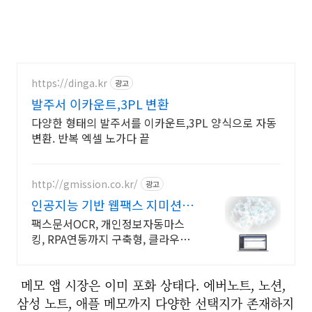
https://dinga.kr
광고
발주서 이카운트,3PL 변환
다양한 형태의 발주서를 이카운트,3PL 양식으로 자동
변환. 반복 엑셀 노가다 끝
http://gmission.co.kr/
광고
인공지능 기반 웹팩스 지미션
22년팩스전문기업
팩스문서OCR, 개인정보자동마스
킹, RPA연동까지 구축형, 클라우드
형 모두 OK AI웹팩스, AI영상분석,
AI챗봇&상담봇, 보이는 ARS, 레터
메모 앱 시장은 이미 포화 상태다. 에버노트, 노션,
링서비스
삼성 노트, 애플 메모까지 다양한 선택지가 존재하지