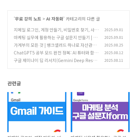
'
무료 강의 노트
>
AI 자동화
' 카테고리의 다른 글
지메일 로그인, 계정 만들기, 비밀번호 찾기, 사용
2025.09.01
법 총정리 (gmail 가이드)
마케팅 실무에 활용하는 구글 설문지 만들기 | 설
2025.09.01
(8)
문 응답 및 엑셀 분석 방법
가계부의 모든 것 | 뱅크샐러드 하나로 자산관리,
2025.08.25
(5)
재테크 쉽게 시작하기
ChatGPT5 공부 모드 완전 정복: AI 튜터와 함께
2025.08.12
(3)
하는 똑똑한 학습법
구글 제미나이 딥 리서치(Gemini Deep Resea
2025.08.11
(8)
rch) AI 조사 비서 활용전략
(3)
관련글