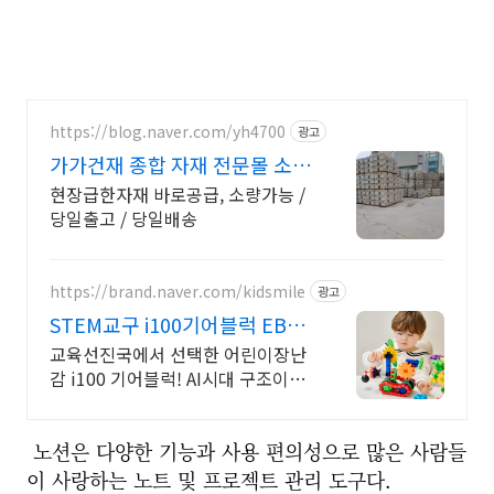
https://blog.naver.com/yh4700
광고
가가건재 종합 자재 전문몰 소량
환영 당일출고 급건문의!
현장급한자재 바로공급, 소량가능 /
당일출고 / 당일배송
https://brand.naver.com/kidsmile
광고
STEM교구 i100기어블럭 EBS
미디어 함께한 장난감
교육선진국에서 선택한 어린이장난
감 i100 기어블럭! AI시대 구조이해
필수장난감 놀이로 배우는 수학-과
학 감각
노션은 다양한 기능과 사용 편의성으로 많은 사람들
이 사랑하는 노트 및 프로젝트 관리 도구다.