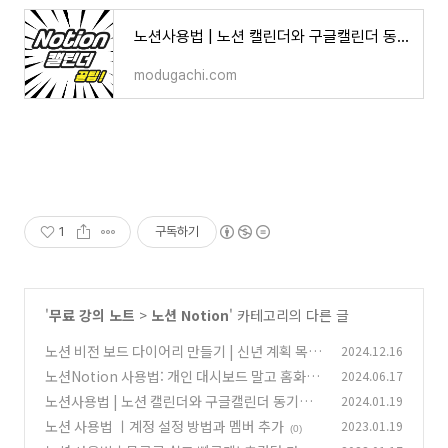
노션사용법 | 노션 캘린더와 구글캘린더 동기화 꿀팁!
modugachi.com
1
구독하기
'
무료 강의 노트
>
노션 Notion
' 카테고리의 다른 글
노션 비전 보드 다이어리 만들기 | 신년 계획 목표
2024.12.16
실행 시각화 템플릿 공유
노션Notion 사용법: 개인 대시보드 말고 홈화면
2024.06.17
(6)
으로 자유롭게 한 눈에~
노션사용법 | 노션 캘린더와 구글캘린더 동기화
2024.01.19
(2)
꿀팁!
노션 사용법 ㅣ계정 설정 방법과 멤버 추가
2023.01.19
(2)
(0)