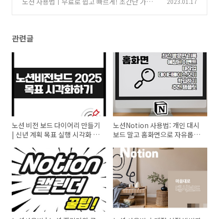
노션 사용법ㅣ무료로 쉽고 빠르게! 초간단 가입
2023.01.17
방법
(1)
관련글
노션 비전 보드 다이어리 만들기
노션Notion 사용법: 개인 대시
| 신년 계획 목표 실행 시각화 템
보드 말고 홈화면으로 자유롭게
플릿 공유
한 눈에~