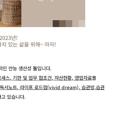
적인 만능 생산성 툴입니다
.
로세스
,
기한 및 업무 협조건
,
자산현황
,
영업자료
를
독서노트
,
라이프 로드맵
(vivid dream), 습관방,습관
하고 있습니다
.