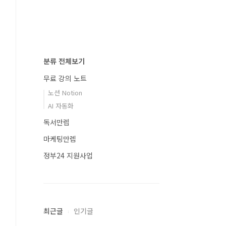
분류 전체보기
무료 강의 노트
노션 Notion
AI 자동화
독서만렙
마케팅만렙
정부24 지원사업
최근글
인기글