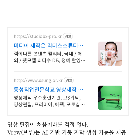
https://studiobx-pro.kr
광고
미디어 제작은 리더스스튜디오
브랜드 필름 무료 서비스
격이다른 콘텐츠 퀄리티, 국내 / 해
외 / 펫모델 최다수 DB, 정예 촬영
구성원
http://www.dsung.or.kr
광고
동성직업전문학교 영상제작 최
신 AI활용 기능 습득
영상제작 우수훈련기관, 고3위탁,
영상편집, 프리미어, 에펙, 포토샵,
AI활용 'AI 기획과 편집까지' 초보자
도 쉽게 배우는 영상, 기업이 원하는
영상 편집이 처음이라도 걱정 없다.
실무능력 완성
Vrew(브루)는
AI 기반 자동 자막 생성
기능을 제공