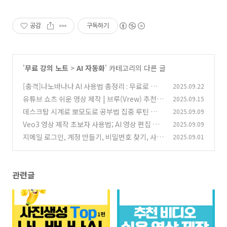
공감
구독하기
'
무료 강의 노트
>
AI 자동화
' 카테고리의 다른 글
[충격]나노바나나 AI 사용법 총정리 : 무료로 고퀄
2025.09.22
리티 이미지 생성하기 1편
유튜브 쇼츠 쉬운 영상 제작 | 브루(Vrew) 추천
2025.09.15
(2)
비디오 스타일별 특징
데스크탑 시계로 뽀모도로 공부법 집중 루틴 관리
2025.09.09
(5)
하기
Veo3 영상 제작 초보자 사용법; AI 영상 편집 자
2025.09.09
(0)
동화 무료 툴 활용법
지메일 로그인, 계정 만들기, 비밀번호 찾기, 사용
2025.09.01
(0)
법 총정리 (gmail 가이드)
(8)
관련글