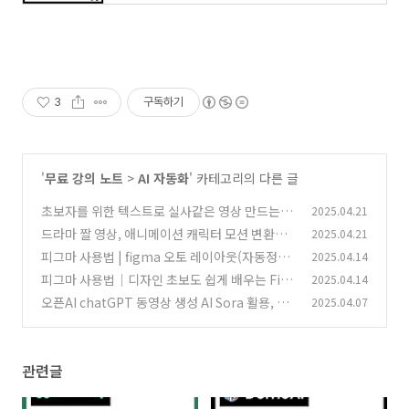
3
구독하기
'
무료 강의 노트
>
AI 자동화
' 카테고리의 다른 글
초보자를 위한 텍스트로 실사같은 영상 만드는 R
2025.04.21
unway Gen-4 사용법
드라마 짤 영상, 애니메이션 캐릭터 모션 변환하
2025.04.21
(1)
는 방법 (Domo AI 활용법)
피그마 사용법 | figma 오토 레이아웃(자동정렬)
2025.04.14
(3)
과 컴포넌트 실전 가이드
피그마 사용법｜디자인 초보도 쉽게 배우는 Fig
2025.04.14
(3)
ma 입문 가이드 1편
오픈AI chatGPT 동영상 생성 AI Sora 활용, 텍
2025.04.07
(3)
스트로 영상 만드는 방법
(2)
관련글