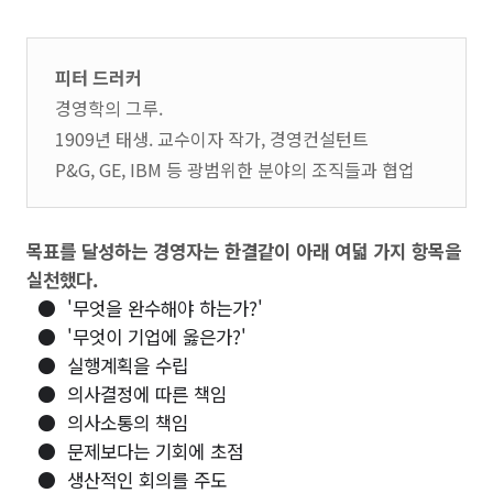
피터 드러커
경영학의 그루.
1909년 태생. 교수이자 작가, 경영컨설턴트
P&G, GE, IBM 등 광범위한 분야의 조직들과 협업
목표를 달성하는 경영자는 한결같이 아래 여덟 가지 항목을
실천했다.
● '무엇을 완수해야 하는가?'
●
'무엇이 기업에 옳은가?'
●
실행계획을 수립
●
의사결정에 따른 책임
●
의사소통의 책임
●
문제보다는 기회에 초점
●
생산적인 회의를 주도