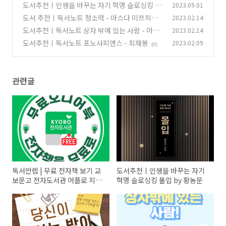
관 어플로 지역도서관 무한 책 읽기 방법
도서추천ㅣ인생을 바꾸는 자기 혁명 슬로싱킹 몰
2023.09.01
(0)
입 by 황농문
도서 추천ㅣ독서노트 청소력 - 마스다 미쓰히로
2023.02.14
(4)
도서추천ㅣ독서노트 상자 밖에 있는 사람 - 아빈
2023.02.14
(1)
저 연구소
도서추천ㅣ독서노트 포노사피엔스 - 최재봉
2023.02.09
(0)
(0)
관련글
독서만렙 | 무료 전자책 보기 교
도서추천ㅣ인생을 바꾸는 자기
보문고 전자도서관 어플로 지역
혁명 슬로싱킹 몰입 by 황농문
도서관 무한 책 읽기 방법