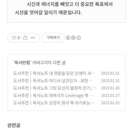
시간과 에너지를 빼앗고 더 중요한 목표에서
시선을 앗아갈 일이기 때문입니다.
2
구독하기
'
독서만렙
' 카테고리의 다른 글
도서추천ㅣ독서노트 내 영혼을 담은 인생의 사계
2023.01.31
절 - 짐 론
도서추천ㅣ독서노트 어디서 살것인가 - 유현준
2023.01.31
(0)
우리가 살고 싶은 곳의 기준을 바꾸다
도서추천ㅣ독서노트 그릿 당신의 열정적 끈기,
2023.01.30
(0)
투지의 힘은 몇 점인가요?_1편
도서추천ㅣ독서노트 레버리지 Leverage 책 요
2023.01.27
(1)
약 2편
도서추천ㅣ독서노트 코칭의 정석 책 자기효능감
2023.01.25
(0)
을 높이는 GLOW 질문법
(0)
관련글