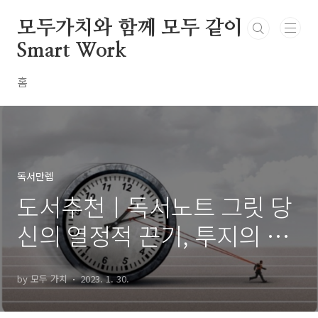
본문 바로가기
모두가치와 함께 모두 같이
Smart Work
홈
독서만렙
도서추천ㅣ독서노트 그릿 당
신의 열정적 끈기, 투지의 힘
은 몇 점인가요?_2편
by 모두 가치
2023. 1. 30.