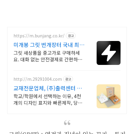
https://m.bunjang.co.kr/
광고
미개봉 그릿 번개장터 국내 최대
브랜드 중고거래
그릿 새상품을 중고가로 구매하세
요. 대화 없는 안전결제로 간편하게!
전국 각지에서 올라오는 전국구 최
다 상품 매일 10만 개 이상의 신규
상품 업로드
http://m.29291004.com
광고
교재전문업체, (주)출력센터 전
인쇄물 수출입 지원
학교/학원에서 선택하는 이유, 4천
개의 디자인 표지와 빠른제작, 당일
발송 가능!