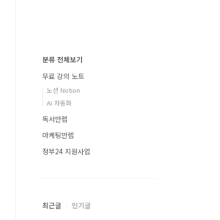
분류 전체보기
무료 강의 노트
노션 Notion
AI 자동화
독서만렙
마케팅만렙
정부24 지원사업
최근글
인기글