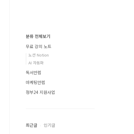
분류 전체보기
무료 강의 노트
노션 Notion
AI 자동화
독서만렙
마케팅만렙
정부24 지원사업
최근글
인기글