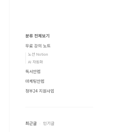
분류 전체보기
무료 강의 노트
노션 Notion
AI 자동화
독서만렙
마케팅만렙
정부24 지원사업
최근글
인기글